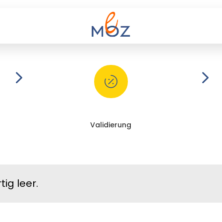
5
5

Validierung
ig leer.