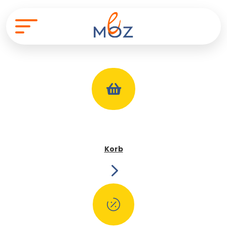

Korb
5
