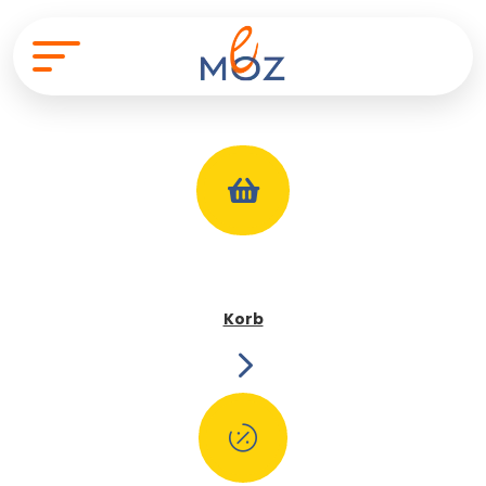

Korb
5
