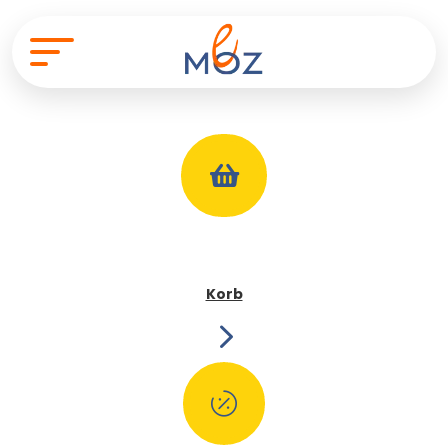

Korb
5
