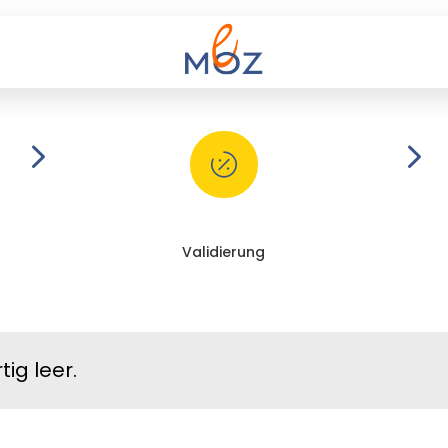
5
5

Validierung
ig leer.