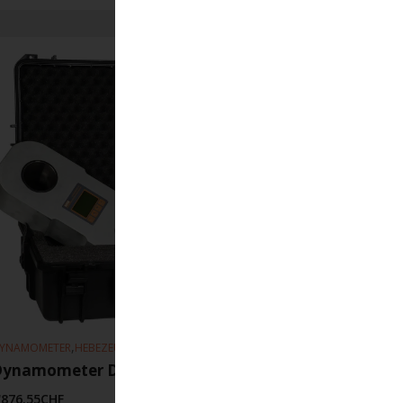
,
YNAMOMETER
HEBEZEUGE
Dynamometer DSD04 TX-RX/50T
'876.55
CHF