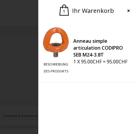
Ihr Warenkorb
1
Bitte um ein Angebot
Anneau simple
articulation CODIPRO
SEB M24-3.8T
1
X
95.00
CHF
=
95.00
CHF
BESCHREIBUNG
DES PRODUKTS