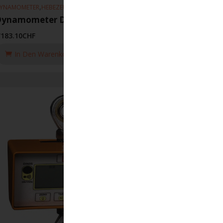
,
YNAMOMETER
HEBEZEUGE
Dynamometer DSD05 TX-RX/10,0 T
'183.10
CHF
In Den Warenkorb Legen