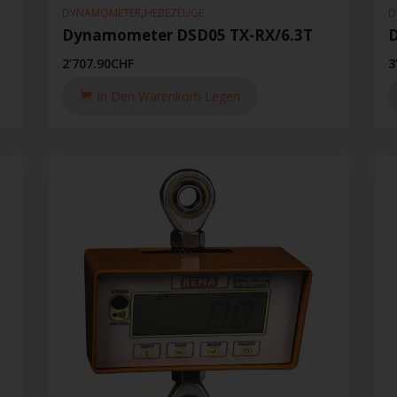
,
DYNAMOMETER
HEBEZEUGE
D
Dynamometer DSD05 TX-RX/6.3T
2'707.90
CHF
3
In Den Warenkorb Legen