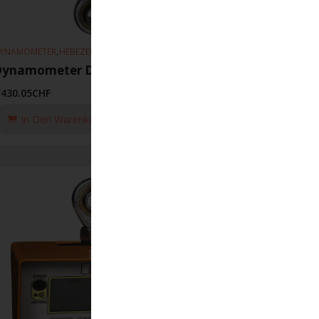
,
YNAMOMETER
HEBEZEUGE
Dynamometer DSD05T/3.2T
'430.05
CHF
In Den Warenkorb Legen