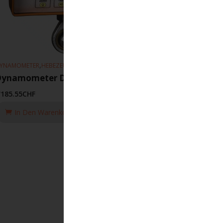
,
YNAMOMETER
HEBEZEUGE
Dynamometer DSD05T/10.0T
'185.55
CHF
In Den Warenkorb Legen