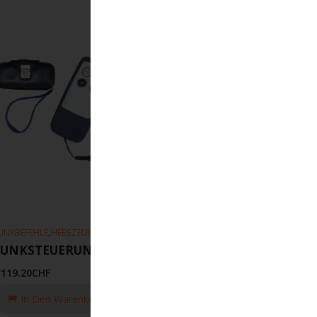
,
UNKBEFEHLE
HEBEZEUGE
FUNKSTEUERUNG 1-L4 LE/BA
'119.20
CHF
In Den Warenkorb Legen