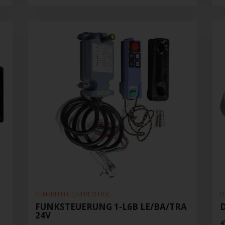
,
FUNKBEFEHLE
HEBEZEUGE
D
FUNKSTEUERUNG 1-L6B LE/BA/TRA
24V
4