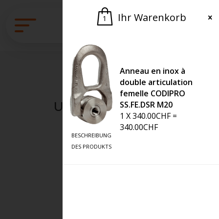
Ihr Warenkorb
1
Anneau en inox à
double articulation
femelle CODIPRO
Unsere Produkte
SS.FE.DSR M20
1
X
340.00
CHF
=
340.00
CHF
BESCHREIBUNG
DES PRODUKTS