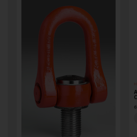
H
A
6