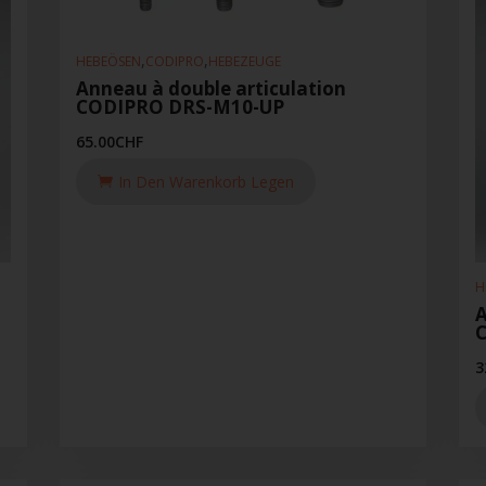
,
,
HEBEÖSEN
CODIPRO
HEBEZEUGE
Anneau à double articulation
CODIPRO DRS-M10-UP
65.00
CHF
In Den Warenkorb Legen
H
A
3