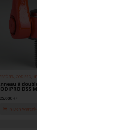
,
,
EBEÖSEN
CODIPRO
HEBEZEUGE
nneau à double articulation
CODIPRO DSS M33-UP
25.00
CHF
In Den Warenkorb Legen