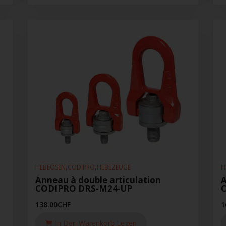
,
,
HEBEÖSEN
CODIPRO
HEBEZEUGE
H
Anneau à double articulation
A
CODIPRO DRS-M24-UP
138.00
CHF
1
In Den Warenkorb Legen