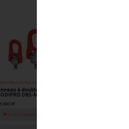
,
,
EBEÖSEN
CODIPRO
HEBEZEUGE
nneau à double articulation
CODIPRO DRS-M16-UP
5.00
CHF
In Den Warenkorb Legen