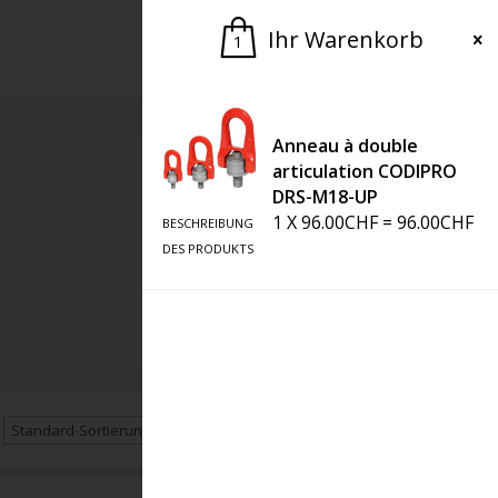
Ihr Warenkorb
1
Bitte um ein Angebot
Anneau à double
articulation CODIPRO
DRS-M18-UP
1
X
96.00
CHF
=
96.00
CHF
BESCHREIBUNG
DES PRODUKTS