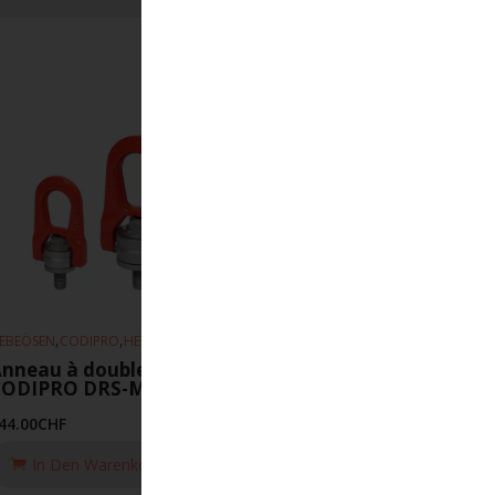
,
,
EBEÖSEN
CODIPRO
HEBEZEUGE
nneau à double articulation
CODIPRO DRS-M20-3.2T-UP
44.00
CHF
In Den Warenkorb Legen