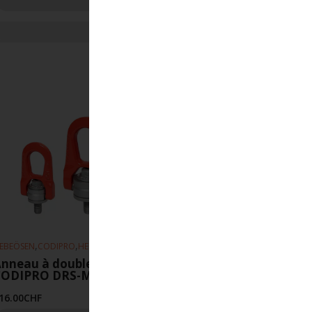
,
,
EBEÖSEN
CODIPRO
HEBEZEUGE
nneau à double articulation
CODIPRO DRS-M36-UP
16.00
CHF