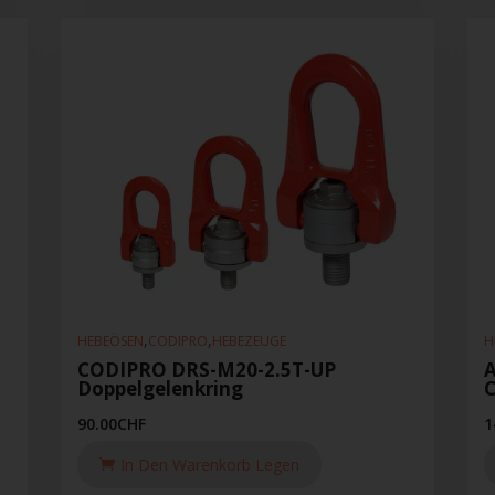
,
,
HEBEÖSEN
CODIPRO
HEBEZEUGE
H
CODIPRO DRS-M20-2.5T-UP
A
Doppelgelenkring
90.00
CHF
1
In Den Warenkorb Legen