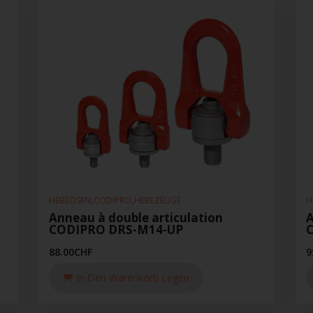
,
,
HEBEÖSEN
CODIPRO
HEBEZEUGE
H
Anneau à double articulation
A
CODIPRO DRS-M14-UP
88.00
CHF
9
In Den Warenkorb Legen