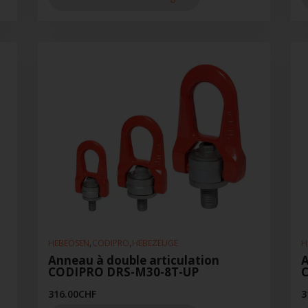
,
,
HEBEÖSEN
CODIPRO
HEBEZEUGE
H
Anneau à double articulation
A
CODIPRO DRS-M30-8T-UP
316.00
CHF
3