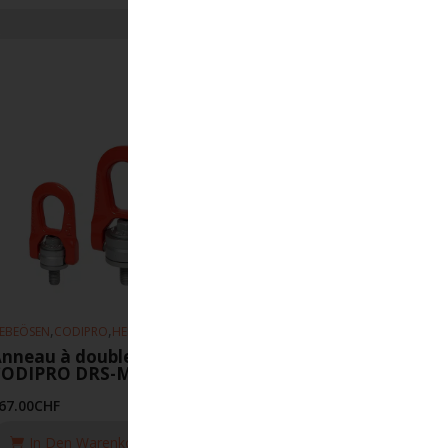
,
,
EBEÖSEN
CODIPRO
HEBEZEUGE
nneau à double articulation
CODIPRO DRS-M27-UP
67.00
CHF
In Den Warenkorb Legen