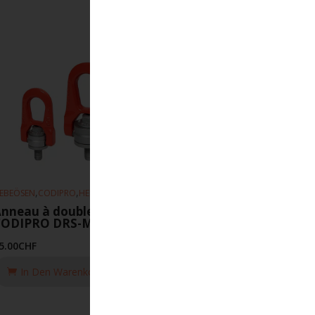
,
,
EBEÖSEN
CODIPRO
HEBEZEUGE
nneau à double articulation
CODIPRO DRS-M8-UP
5.00
CHF
In Den Warenkorb Legen