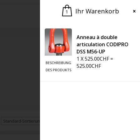
Ihr Warenkorb
1
Bitte um ein Angebot
Anneau à double
articulation CODIPRO
DSS M56-UP
1
X
525.00
CHF
=
BESCHREIBUNG
525.00
CHF
DES PRODUKTS