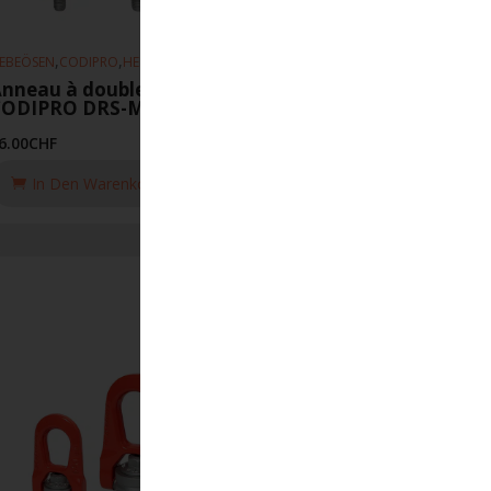
,
,
EBEÖSEN
CODIPRO
HEBEZEUGE
nneau à double articulation
CODIPRO DRS-M18-UP
6.00
CHF
In Den Warenkorb Legen