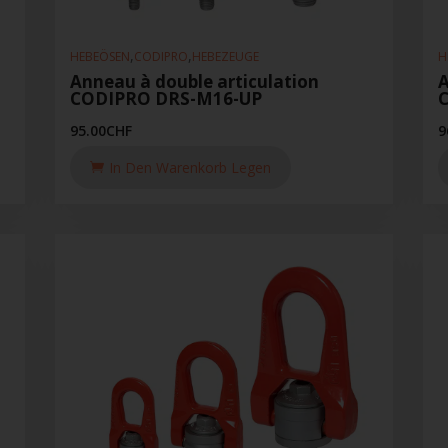
,
,
HEBEÖSEN
CODIPRO
HEBEZEUGE
H
Anneau à double articulation
A
CODIPRO DRS-M16-UP
95.00
CHF
9
In Den Warenkorb Legen