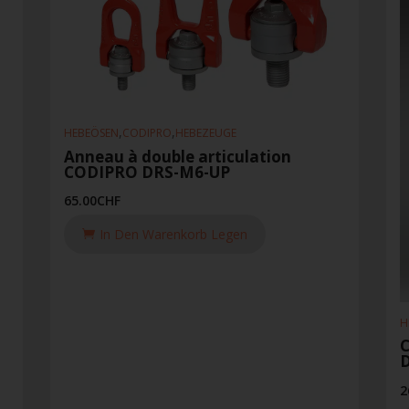
,
,
HEBEÖSEN
CODIPRO
HEBEZEUGE
Anneau à double articulation
CODIPRO DRS-M6-UP
65.00
CHF
In Den Warenkorb Legen
H
D
2