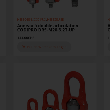
,
,
HEBEÖSEN
CODIPRO
HEBEZEUGE
H
Anneau à double articulation
A
CODIPRO DRS-M20-3.2T-UP
144.00
CHF
1
In Den Warenkorb Legen