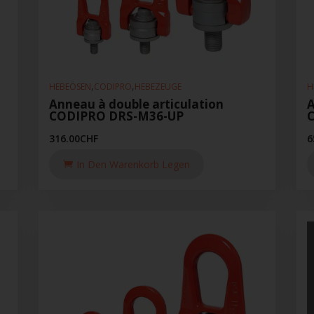
,
,
HEBEÖSEN
CODIPRO
HEBEZEUGE
H
Anneau à double articulation
A
CODIPRO DRS-M36-UP
316.00
CHF
6
In Den Warenkorb Legen