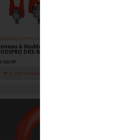
,
,
EBEÖSEN
CODIPRO
HEBEZEUGE
nneau à double articulation
CODIPRO DRS-M5-UP
5.00
CHF
In Den Warenkorb Legen