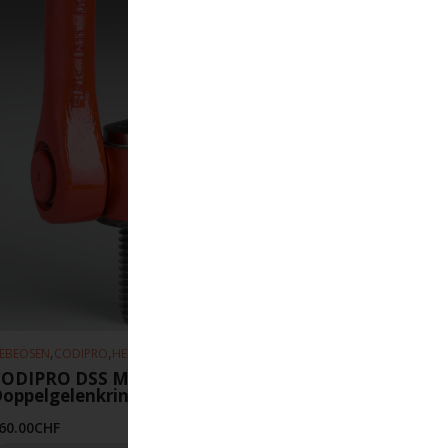
,
,
EBEÖSEN
CODIPRO
HEBEZEUGE
CODIPRO DSS M24-UP
oppelgelenkring
60.00
CHF