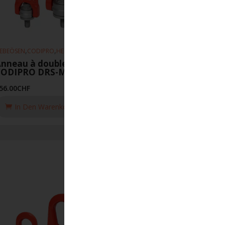
,
,
EBEÖSEN
CODIPRO
HEBEZEUGE
nneau à double articulation
CODIPRO DRS-M30-6.3T-UP
56.00
CHF
In Den Warenkorb Legen