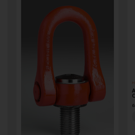
H
A
6