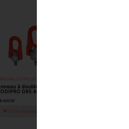
,
,
EBEÖSEN
CODIPRO
HEBEZEUGE
nneau à double articulation
CODIPRO DRS-M12-UP
8.00
CHF
In Den Warenkorb Legen