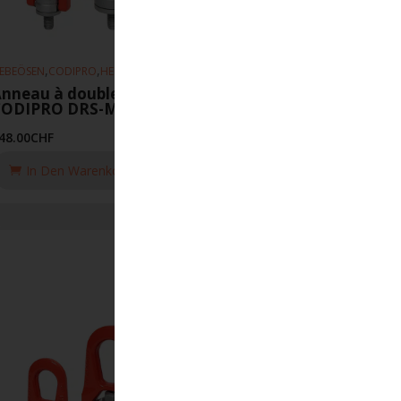
,
,
EBEÖSEN
CODIPRO
HEBEZEUGE
nneau à double articulation
CODIPRO DRS-M22-UP
48.00
CHF
In Den Warenkorb Legen