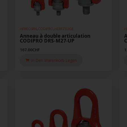
,
,
HEBEÖSEN
CODIPRO
HEBEZEUGE
H
Anneau à double articulation
A
CODIPRO DRS-M27-UP
167.00
CHF
1
In Den Warenkorb Legen