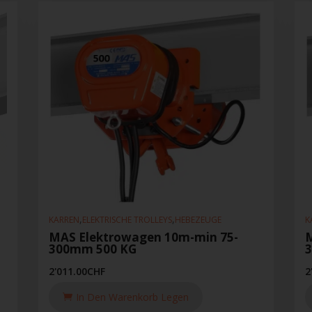
,
,
KARREN
ELEKTRISCHE TROLLEYS
HEBEZEUGE
K
MAS Elektrowagen 10m-min 75-
M
300mm 500 KG
2'011.00
CHF
2
In Den Warenkorb Legen