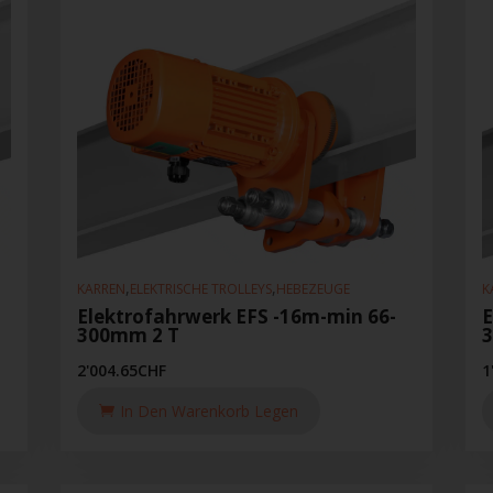
,
,
KARREN
ELEKTRISCHE TROLLEYS
HEBEZEUGE
K
Elektrofahrwerk EFS -16m-min 66-
E
300mm 2 T
2'004.65
CHF
1
In Den Warenkorb Legen