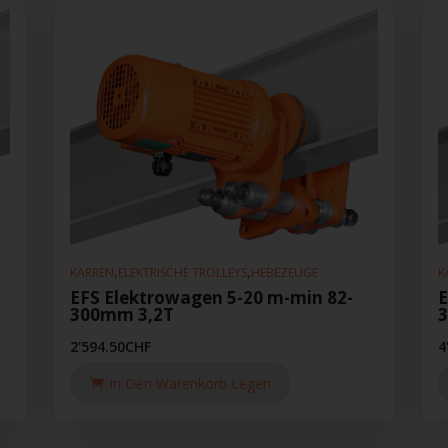
,
,
KARREN
ELEKTRISCHE TROLLEYS
HEBEZEUGE
K
-
EFS Elektrowagen 5-20 m-min 82-
E
300mm 3,2T
2'594.50
CHF
4
In Den Warenkorb Legen