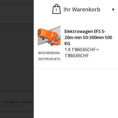
Ihr Warenkorb
1
Bitte um ein Angebot
Elektrowagen EFS 5-
20m-min 50-300mm 500
KG
1
X
1'860.65
CHF
=
BESCHREIBUNG
1'860.65
CHF
DES PRODUKTS