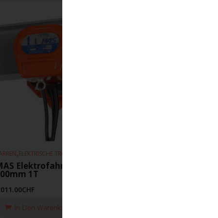
,
,
ARREN
ELEKTRISCHE TROLLEYS
HEBEZEUGE
AS Elektrofahrwerk 10m-min 75-
300mm 1T
'011.00
CHF
In Den Warenkorb Legen