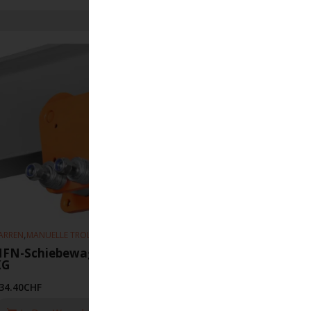
,
,
ARREN
MANUELLE TROLLEYS
HEBEZEUGE
HFN-Schiebewagen 50-300 mm 500
KG
34.40
CHF