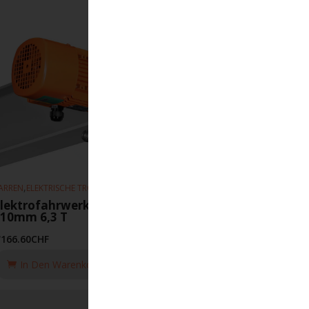
,
,
ARREN
ELEKTRISCHE TROLLEYS
HEBEZEUGE
lektrofahrwerk EFS 4-16m-min 90-
310mm 6,3 T
'166.60
CHF
In Den Warenkorb Legen