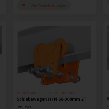
In Den Warenkorb Legen
K
,
,
KARREN
MANUELLE TROLLEYS
HEBEZEUGE
Schiebewagen HFN 66-300mm 2T
4
391.75
CHF