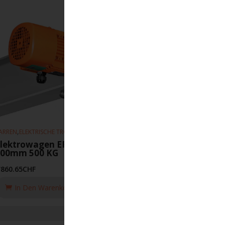
,
,
ARREN
ELEKTRISCHE TROLLEYS
HEBEZEUGE
lektrowagen EFS 5-20m-min 50-
300mm 500 KG
'860.65
CHF
In Den Warenkorb Legen