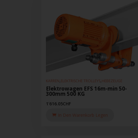
,
,
KARREN
ELEKTRISCHE TROLLEYS
HEBEZEUGE
Elektrowagen EFS 16m-min 50-
300mm 500 KG
1'616.05
CHF
In Den Warenkorb Legen