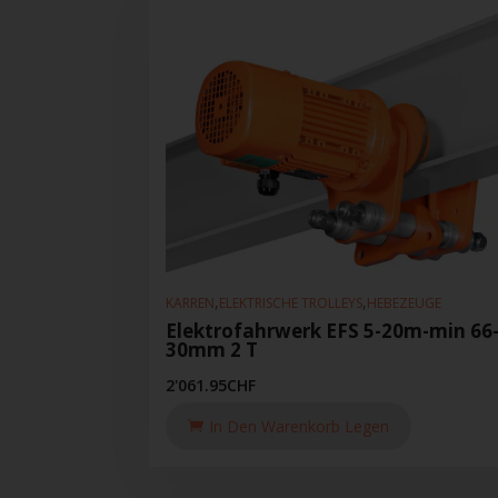
,
,
KARREN
ELEKTRISCHE TROLLEYS
HEBEZEUGE
Elektrofahrwerk EFS 5-20m-min 66
30mm 2 T
2'061.95
CHF
In Den Warenkorb Legen