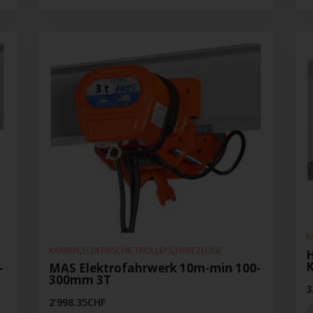
K
,
,
KARREN
ELEKTRISCHE TROLLEYS
HEBEZEUGE
-
MAS Elektrofahrwerk 10m-min 100-
300mm 3T
3
2'998.35
CHF