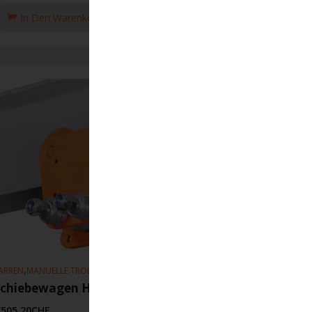
In Den Warenkorb Legen
,
,
ARREN
MANUELLE TROLLEYS
HEBEZEUGE
Schiebewagen HFN 90-310mm 6,3T
'505.20
CHF