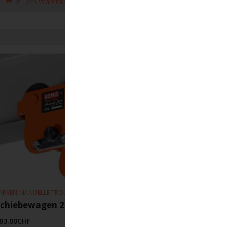
In Den Warenkorb Legen
,
,
ARREN
MANUELLE TROLLEYS
HEBEZEUGE
Schiebewagen 211 65-155mm 2T
03.00
CHF