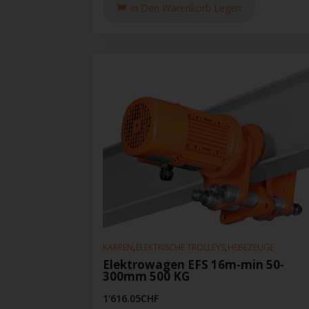
In Den Warenkorb Legen
,
,
KARREN
ELEKTRISCHE TROLLEYS
HEBEZEUGE
Elektrowagen EFS 16m-min 50-
300mm 500 KG
1'616.05
CHF