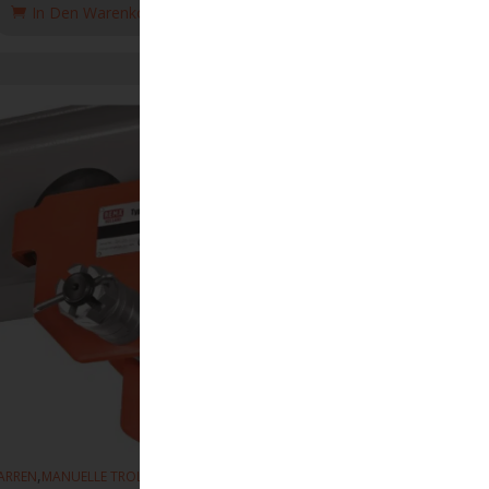
In Den Warenkorb Legen
,
,
ARREN
MANUELLE TROLLEYS
HEBEZEUGE