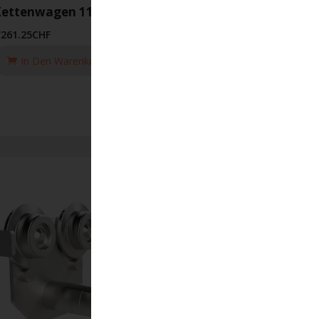
ettenwagen 117 20T
'261.25
CHF
In Den Warenkorb Legen