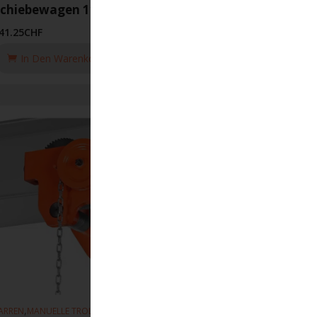
Schiebewagen 116 100-203mm 3T
41.25
CHF
In Den Warenkorb Legen
,
,
ARREN
MANUELLE TROLLEYS
HEBEZEUGE