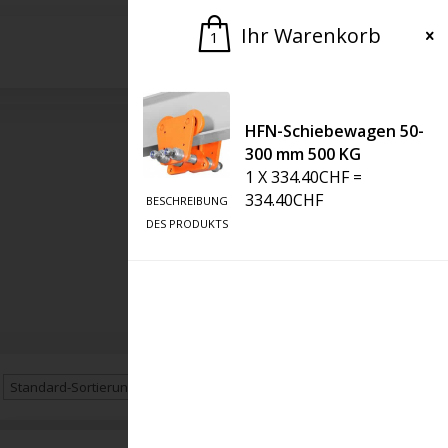
Ihr Warenkorb
1
Bitte um ein Angebot
HFN-Schiebewagen 50-
300 mm 500 KG
1
X
334.40
CHF
=
334.40
CHF
BESCHREIBUNG
DES PRODUKTS