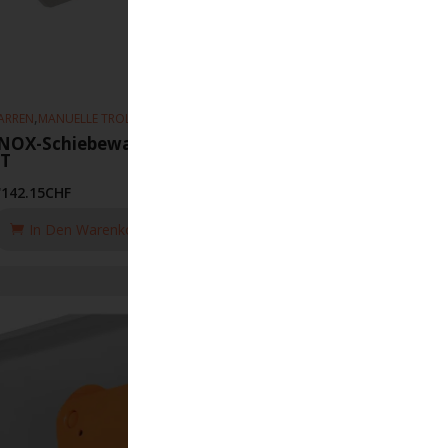
,
,
ARREN
MANUELLE TROLLEYS
HEBEZEUGE
INOX-Schiebewagen 118 64-203mm
1T
'142.15
CHF
In Den Warenkorb Legen