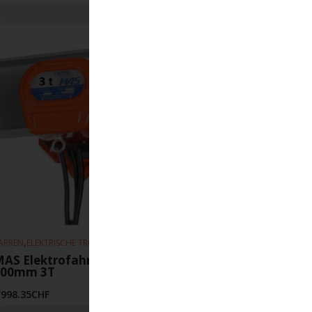
,
,
ARREN
ELEKTRISCHE TROLLEYS
HEBEZEUGE
AS Elektrofahrwerk 10m-min 100-
300mm 3T
'998.35
CHF