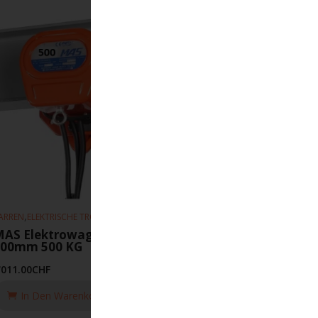
,
,
ARREN
ELEKTRISCHE TROLLEYS
HEBEZEUGE
AS Elektrowagen 10m-min 75-
300mm 500 KG
'011.00
CHF
In Den Warenkorb Legen