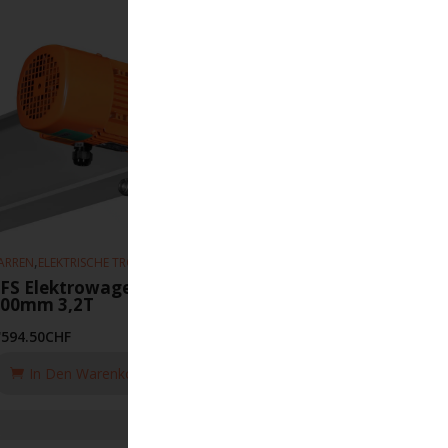
,
,
ARREN
ELEKTRISCHE TROLLEYS
HEBEZEUGE
FS Elektrowagen 5-20 m-min 82-
300mm 3,2T
'594.50
CHF
In Den Warenkorb Legen