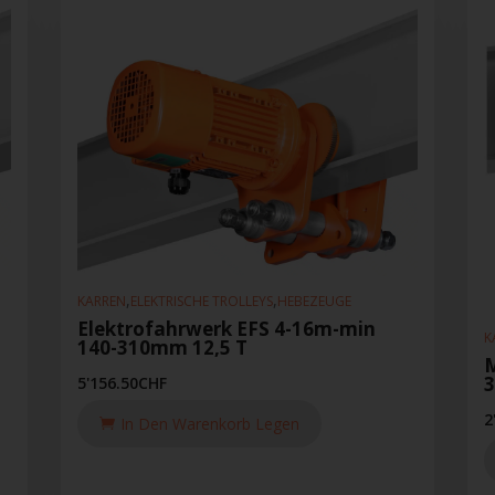
,
,
KARREN
ELEKTRISCHE TROLLEYS
HEBEZEUGE
-
Elektrofahrwerk EFS 4-16m-min
K
140-310mm 12,5 T
M
5'156.50
CHF
2
In Den Warenkorb Legen