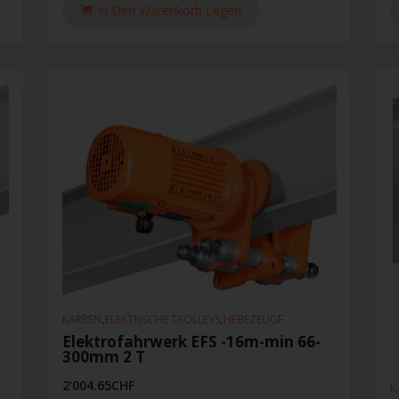
In Den Warenkorb Legen
,
,
KARREN
ELEKTRISCHE TROLLEYS
HEBEZEUGE
Elektrofahrwerk EFS -16m-min 66-
300mm 2 T
2'004.65
CHF
K