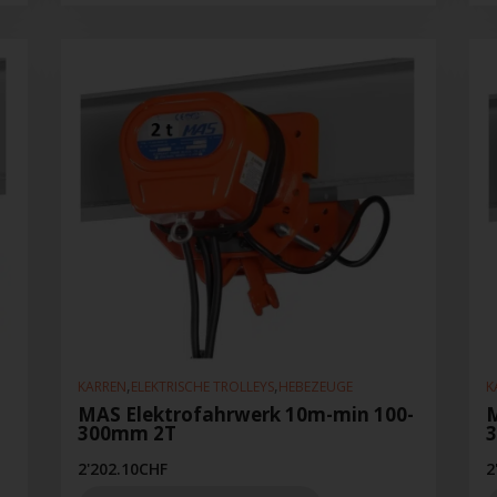
,
,
KARREN
ELEKTRISCHE TROLLEYS
HEBEZEUGE
K
MAS Elektrofahrwerk 10m-min 100-
M
300mm 2T
2'202.10
CHF
2