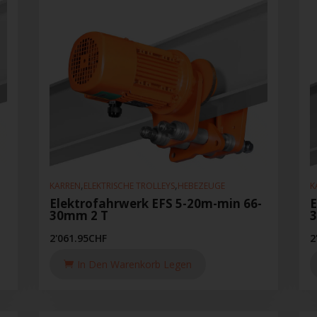
,
,
KARREN
ELEKTRISCHE TROLLEYS
HEBEZEUGE
K
Elektrofahrwerk EFS 5-20m-min 66-
E
30mm 2 T
2'061.95
CHF
2
In Den Warenkorb Legen