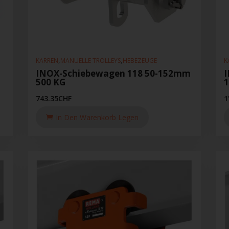
,
,
KARREN
MANUELLE TROLLEYS
HEBEZEUGE
K
INOX-Schiebewagen 118 50-152mm
500 KG
743.35
CHF
1
In Den Warenkorb Legen