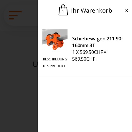
Ihr Warenkorb
1
Schiebewagen 211 90-
160mm 3T
1
X
569.50
CHF
=
569.50
CHF
BESCHREIBUNG
Unsere Produkte
DES PRODUKTS