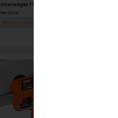
ettenwagen 117 30T
'990.25
CHF
In Den Warenkorb Legen