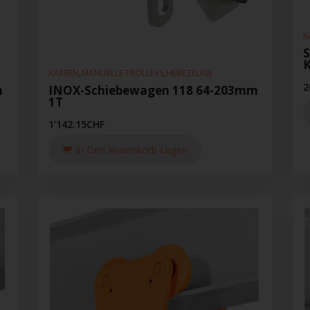
K
,
,
KARREN
MANUELLE TROLLEYS
HEBEZEUGE
2
m
INOX-Schiebewagen 118 64-203mm
1T
1'142.15
CHF
In Den Warenkorb Legen