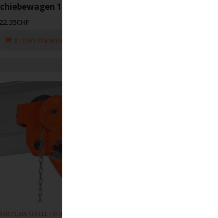
Schiebewagen 116 114-203mm 5T
22.35
CHF
In Den Warenkorb Legen
,
,
ARREN
MANUELLE TROLLEYS
HEBEZEUGE