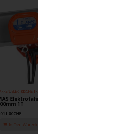
,
,
ARREN
ELEKTRISCHE TROLLEYS
HEBEZEUGE
AS Elektrofahrwerk 10m-min 75-
300mm 1T
'011.00
CHF
In Den Warenkorb Legen