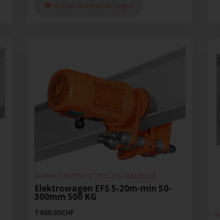
In Den Warenkorb Legen
,
,
KARREN
ELEKTRISCHE TROLLEYS
HEBEZEUGE
Elektrowagen EFS 5-20m-min 50-
300mm 500 KG
1'860.65
CHF
K