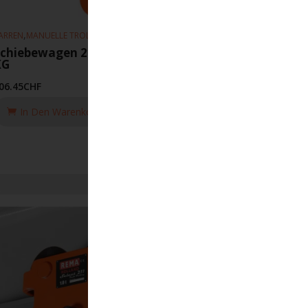
,
,
ARREN
MANUELLE TROLLEYS
HEBEZEUGE
Schiebewagen 211 50-152mm 250
KG
06.45
CHF
In Den Warenkorb Legen