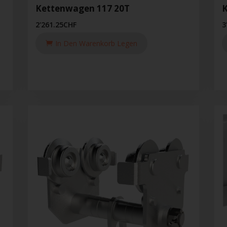
Kettenwagen 117 20T
K
2'261.25
CHF
3
In Den Warenkorb Legen