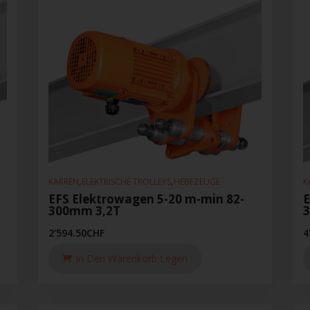
,
,
KARREN
ELEKTRISCHE TROLLEYS
HEBEZEUGE
K
-
EFS Elektrowagen 5-20 m-min 82-
E
300mm 3,2T
2'594.50
CHF
4
In Den Warenkorb Legen