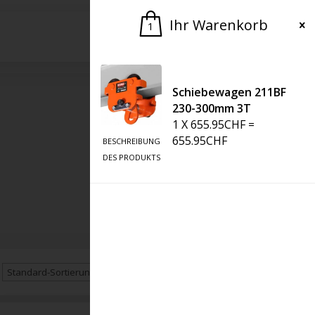
Ihr Warenkorb
1
Bitte um ein Angebot
Schiebewagen 211BF
230-300mm 3T
1
X
655.95
CHF
=
655.95
CHF
BESCHREIBUNG
DES PRODUKTS