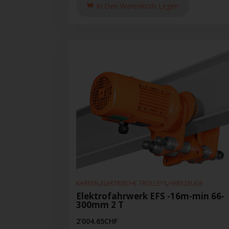
In Den Warenkorb Legen
,
,
KARREN
ELEKTRISCHE TROLLEYS
HEBEZEUGE
Elektrofahrwerk EFS -16m-min 66-
300mm 2 T
2'004.65
CHF