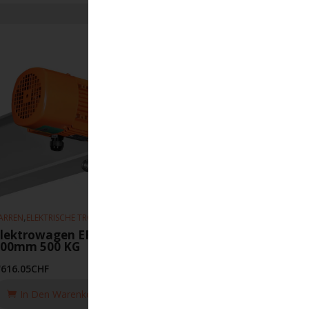
,
,
ARREN
ELEKTRISCHE TROLLEYS
HEBEZEUGE
lektrowagen EFS 16m-min 50-
300mm 500 KG
'616.05
CHF
In Den Warenkorb Legen