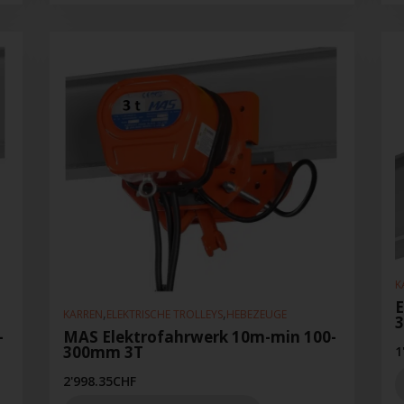
K
E
,
,
KARREN
ELEKTRISCHE TROLLEYS
HEBEZEUGE
-
MAS Elektrofahrwerk 10m-min 100-
300mm 3T
1
2'998.35
CHF