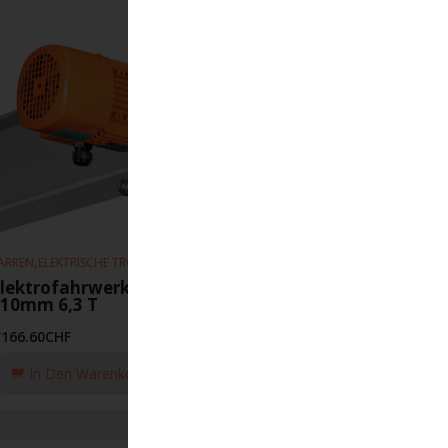
,
,
ARREN
ELEKTRISCHE TROLLEYS
HEBEZEUGE
lektrofahrwerk EFS 4-16m-min 90-
310mm 6,3 T
'166.60
CHF
In Den Warenkorb Legen