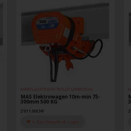
,
,
KARREN
ELEKTRISCHE TROLLEYS
HEBEZEUGE
K
MAS Elektrowagen 10m-min 75-
M
300mm 500 KG
2'011.00
CHF
2
In Den Warenkorb Legen