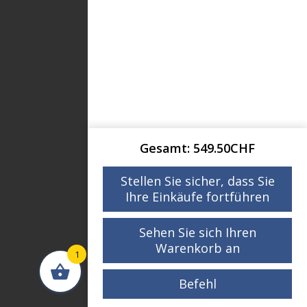
Gesamt
549.50
CHF
Stellen Sie sicher, dass Sie
Ihre Einkäufe fortführen
Sehen Sie sich Ihren
Warenkorb an
1
Befehl