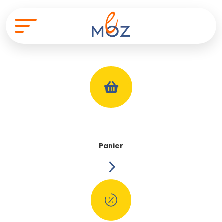

Panier
5
