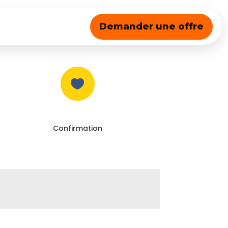
Demander une offre

Confirmation