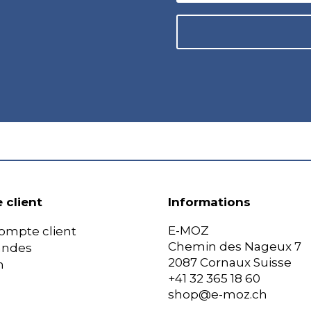
 client
Informations
E-MOZ
ompte client
Chemin des Nageux 7
ndes
2087 Cornaux Suisse
n
+41 32 365 18 60
shop@e-moz.ch