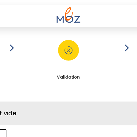
5
5

Validation
 vide.