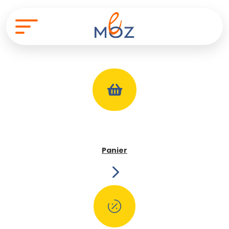

Panier
5
