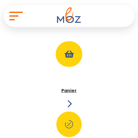

Panier
5
