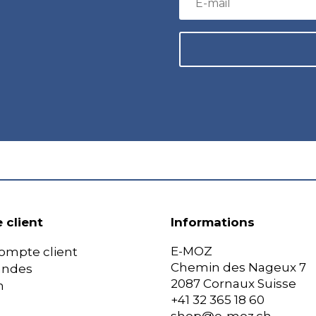
 client
Informations
E-MOZ
ompte client
Chemin des Nageux 7
ndes
2087 Cornaux Suisse
n
+41 32 365 18 60
shop@e-moz.ch