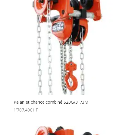
Palan et chariot combiné S20G/3T/3M
1'787.40
CHF