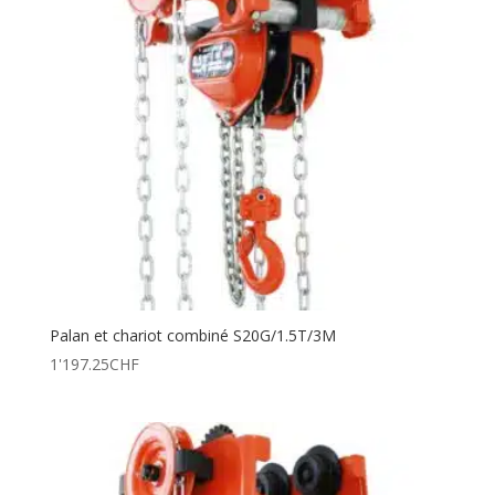
Palan et chariot combiné S20G/1.5T/3M
1'197.25
CHF