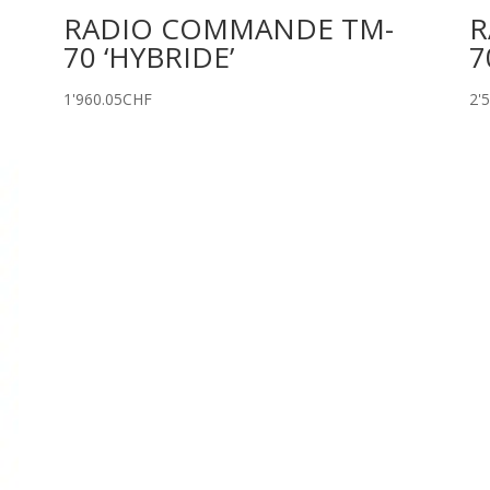
RADIO COMMANDE TM-
R
70 ‘HYBRIDE’
7
1'960.05
CHF
2'