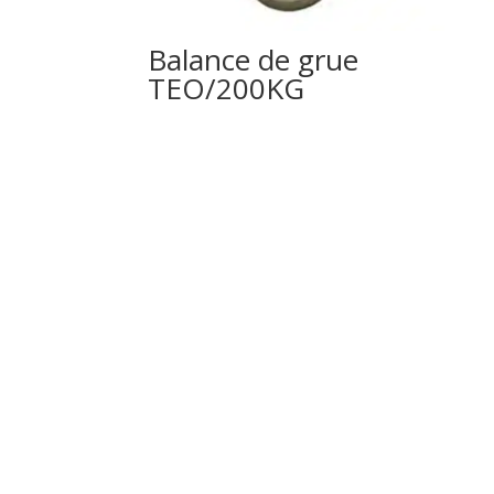
Balance de grue
TEO/200KG
1'422.40
CHF