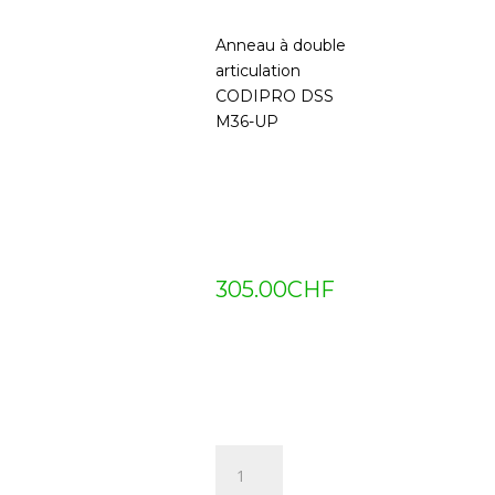
Anneau à double
articulation
CODIPRO DSS
M36-UP
305.00
CHF
quantité
de