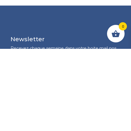
0
Newsletter
Recevez chaque semaine dans votre boite mail nos
conseils en choix d'équipement de levage et en
fourniture industrielle et soyez les premiers informés
sur nos promotions de la semaine.