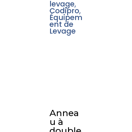
levage
,
Codipro
,
Équipem
ent de
Levage
Annea
u à
double