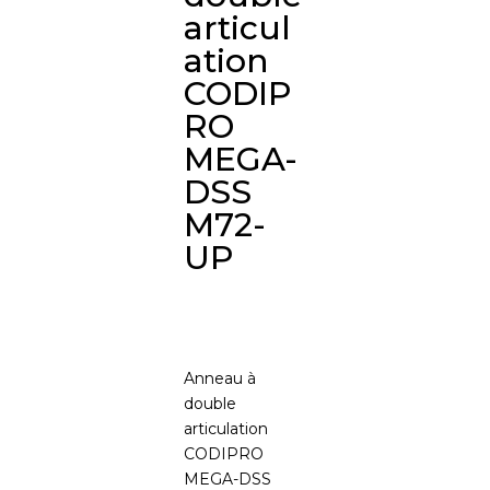
articul
ation
CODIP
RO
MEGA-
DSS
M72-
UP
Anneau à
double
articulation
CODIPRO
MEGA-DSS