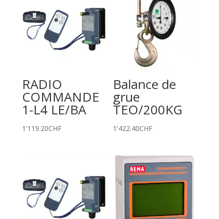
RADIO
Balance de
COMMANDE
grue
1-L4 LE/BA
TEO/200KG
1'119.20
CHF
1'422.40
CHF