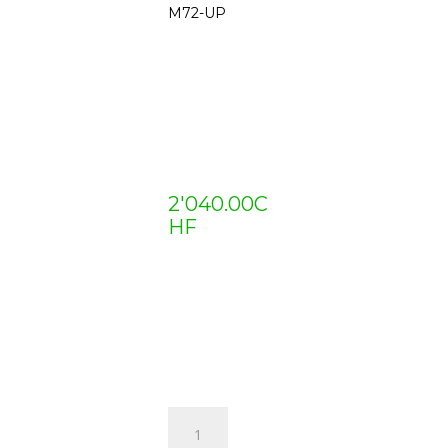
M72-UP
2'040.00
C
HF
quantité
de