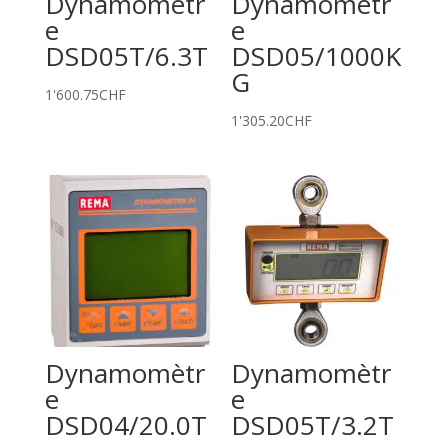
Dynamomètr
Dynamomètr
e
e
DSD05T/6.3T
DSD05/1000K
G
1'600.75
CHF
1'305.20
CHF
Dynamomètr
Dynamomètr
e
e
DSD04/20.0T
DSD05T/3.2T