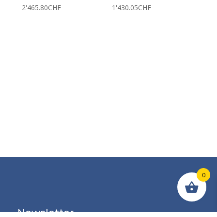
2'465.80
CHF
1'430.05
CHF
0
Newsletter