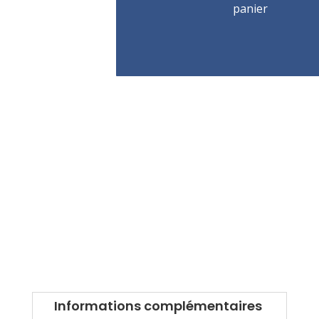
FE.DSS
panier
M33
Informations complémentaires