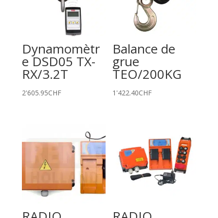
Dynamomètr
Balance de
e DSD05 TX-
grue
RX/3.2T
TEO/200KG
2'605.95
CHF
1'422.40
CHF
RADIO
RADIO