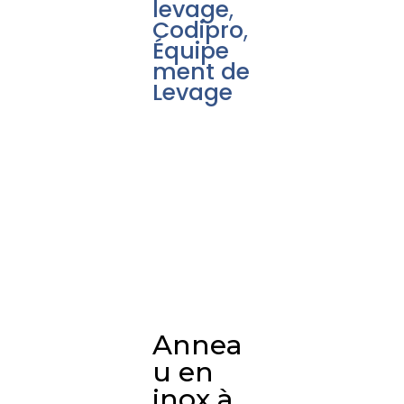
levage
,
Codipro
,
Équipe
ment de
Levage
Annea
u en
inox à