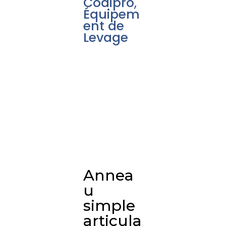
Codipro
,
Équipem
ent de
Levage
Annea
u
simple
articula