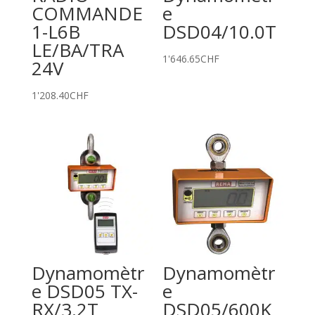
COMMANDE
e
1-L6B
DSD04/10.0T
LE/BA/TRA
1'646.65
CHF
24V
1'208.40
CHF
Dynamomètr
Dynamomètr
e DSD05 TX-
e
RX/3.2T
DSD05/600K