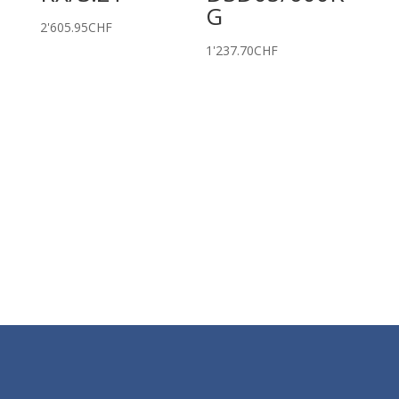
G
2'605.95
CHF
1'237.70
CHF