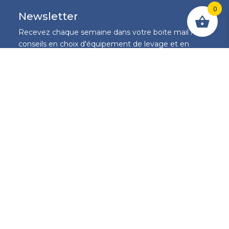
0
Newsletter
Recevez chaque semaine dans votre boite mail nos
conseils en choix d'équipement de levage et en
fourniture industrielle et soyez les premiers informés
sur nos promotions de la semaine.
S'inscrire