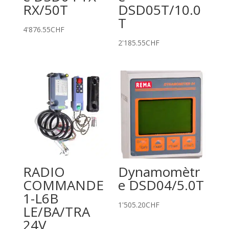
RX/50T
DSD05T/10.0
T
4'876.55
CHF
2'185.55
CHF
RADIO
Dynamomètr
COMMANDE
e DSD04/5.0T
1-L6B
1'505.20
CHF
LE/BA/TRA
24V