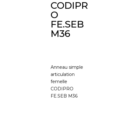
CODIPR
O
FE.SEB
M36
Anneau simple
articulation
femelle
CODIPRO
FE.SEB M36