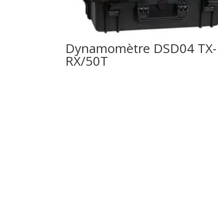
Dynamomètre DSD04 TX-
RX/50T
4'876.55
CHF