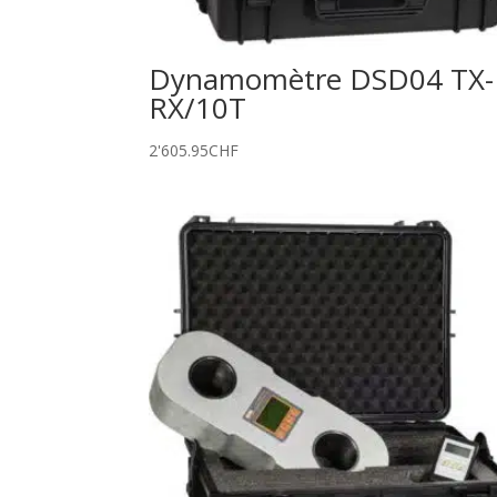
Dynamomètre DSD04 TX-
RX/10T
2'605.95
CHF