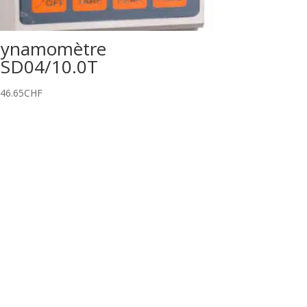
ynamomètre
SD04/10.0T
646.65
CHF