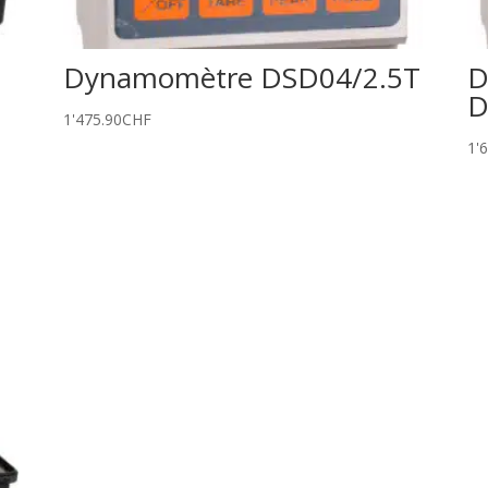
Dynamomètre DSD04/2.5T
D
D
1'475.90
CHF
1'