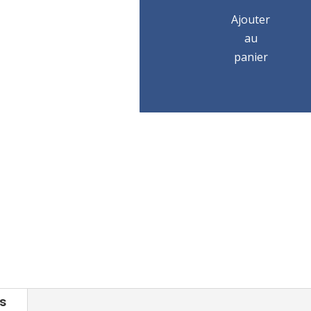
TEO/500KG
Ajouter
au
panier
s