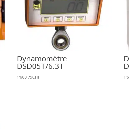
Dynamomètre
D
DSD05T/6.3T
D
1'600.75
CHF
1'