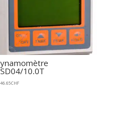
ynamomètre
SD04/10.0T
646.65
CHF