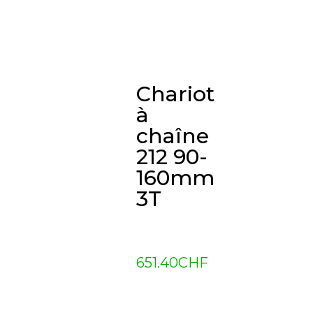
Chariot
à
chaîne
212 90-
160mm
3T
651.40
CHF