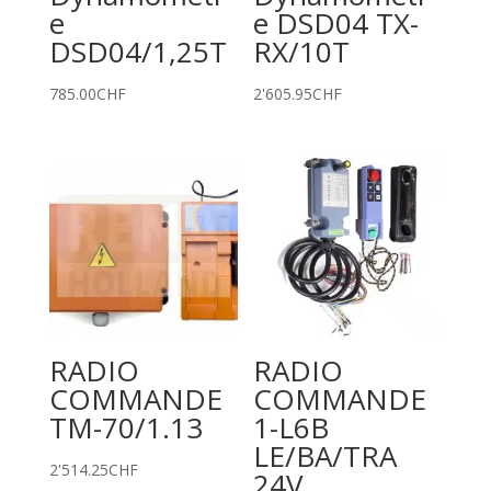
e
e DSD04 TX-
DSD04/1,25T
RX/10T
785.00
CHF
2'605.95
CHF
RADIO
RADIO
COMMANDE
COMMANDE
TM-70/1.13
1-L6B
LE/BA/TRA
2'514.25
CHF
24V