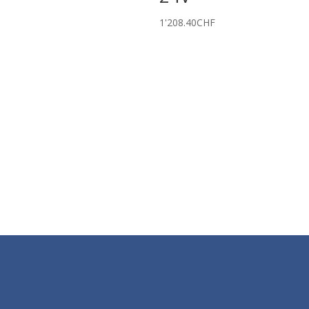
1'208.40
CHF