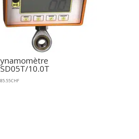
ynamomètre
SD05T/10.0T
185.55
CHF