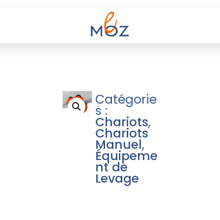
Catégorie
s :
Chariots
,
Chariots
Manuel
,
Équipeme
nt de
Levage