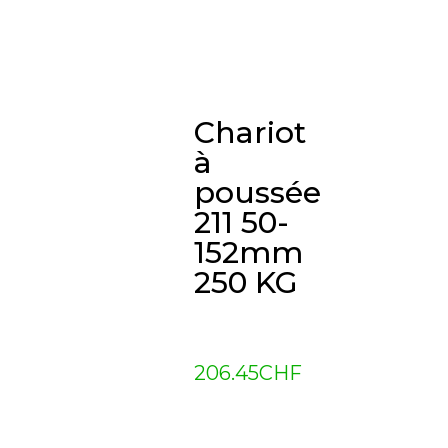
Chariot
à
poussée
211 50-
152mm
250 KG
206.45
CHF