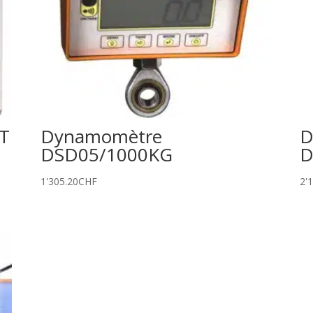
T
Dynamomètre
D
DSD05/1000KG
D
1'305.20
CHF
2'