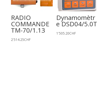
RADIO
Dynamomètr
COMMANDE
e DSD04/5.0T
TM-70/1.13
1'505.20
CHF
2'514.25
CHF