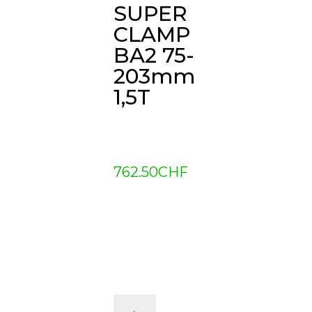
SUPER
CLAMP
BA2 75-
203mm
1,5T
762.50
CHF
quantité