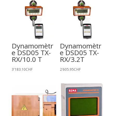
Dynamomètr
Dynamomètr
e DSD05 TX-
e DSD05 TX-
RX/10.0 T
RX/3.2T
3'183.10
CHF
2'605.95
CHF