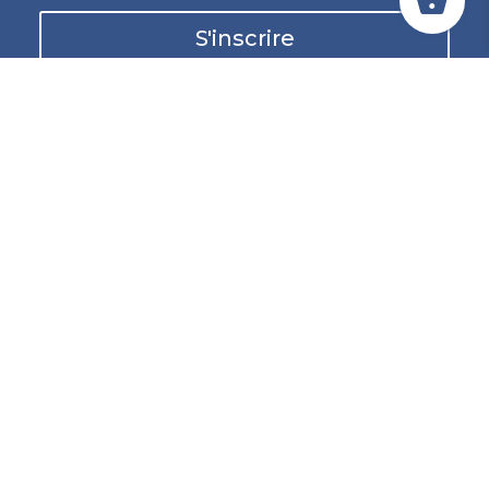
S'inscrire
Conditions et mentions légales
Conditions générales d’utilisation
Conditions générales de vente
Protection des données
Compte client
Accès compte client
Commandes
Livraison