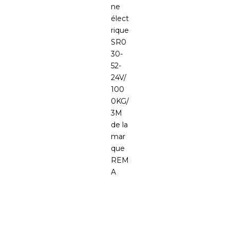
ne
élect
rique
SR0
30-
52-
24V/
100
0KG/
3M
de la
mar
que
REM
A