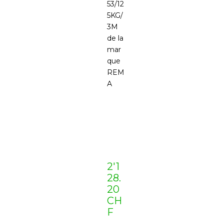
53/12
5KG/
3M
de la
mar
que
REM
A
2'1
28.
20
CH
F