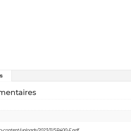
s
mentaires
p-content/uploads/2023/11/SR400-F.pdf