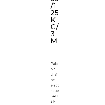
/1
25
K
G/
3
M
Pala
n à
chaî
ne
élect
rique
SR0
31-