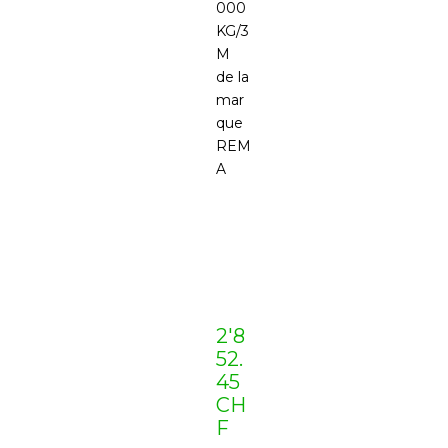
000
KG/3
M
de la
mar
que
REM
A
2'8
52.
45
CH
F