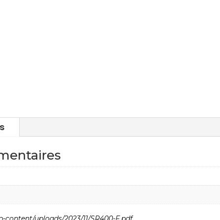
s
mentaires
p-content/uploads/2023/11/SR400-F.pdf