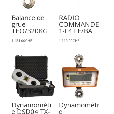
Balance de
RADIO
grue
COMMANDE
TEO/320KG
1-L4 LE/BA
1'481.00
CHF
1'119.20
CHF
Dynamomètr
Dynamomètr
e DSD04 TX-
e