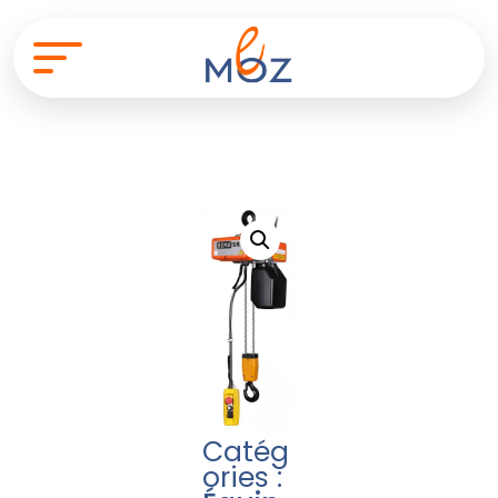
Catég
ories :