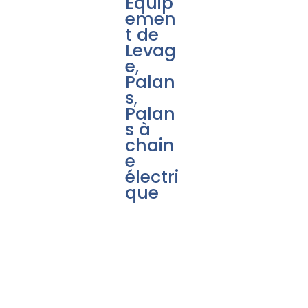
Équip
emen
t de
Levag
e
,
Palan
s
,
Palan
s à
chain
e
électri
que