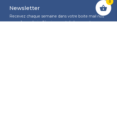
0
Newsletter
Recevez chaque semaine dans votre boite mail nos
conseils en choix d'équipement de levage et en
fourniture industrielle et soyez les premiers informés
sur nos promotions de la semaine.
S'inscrire