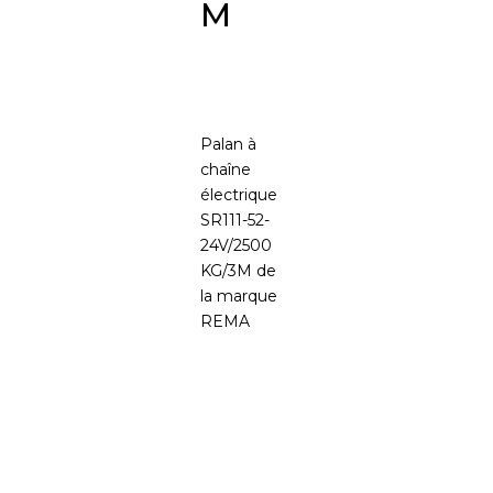
M
Palan à
chaîne
électrique
SR111-52-
24V/2500
KG/3M de
la marque
REMA