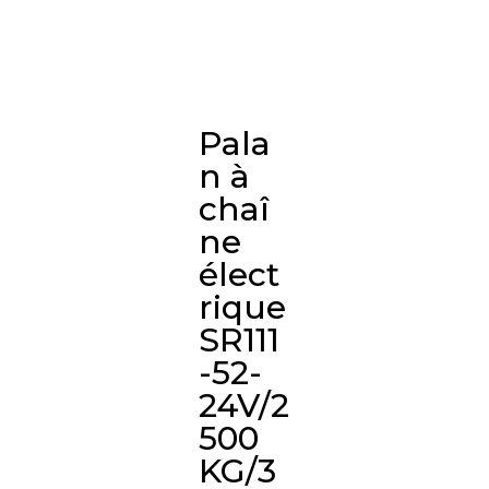
Pala
n à
chaî
ne
élect
rique
SR111
-52-
24V/2
500
KG/3