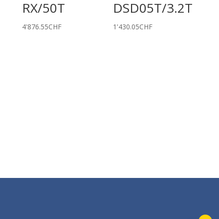
RX/50T
DSD05T/3.2T
4'876.55
CHF
1'430.05
CHF