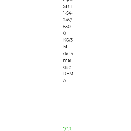
SR11
1-54-
24V/
630
0
KG/3
M
de la
mar
que
REM
A
7'3