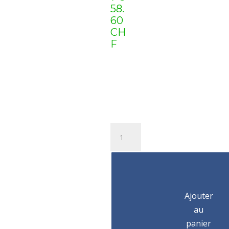
58.
60
CH
F
quantité
de
Palan
à
chaîne
électrique
Ajouter
SR111-
au
54-
panier
24V/6300