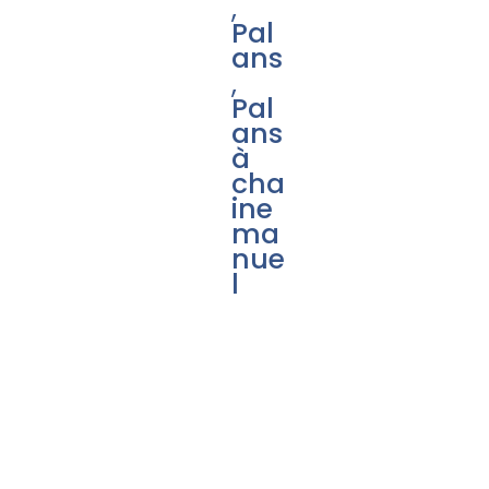
,
Pal
ans
,
Pal
ans
à
cha
ine
ma
nue
l