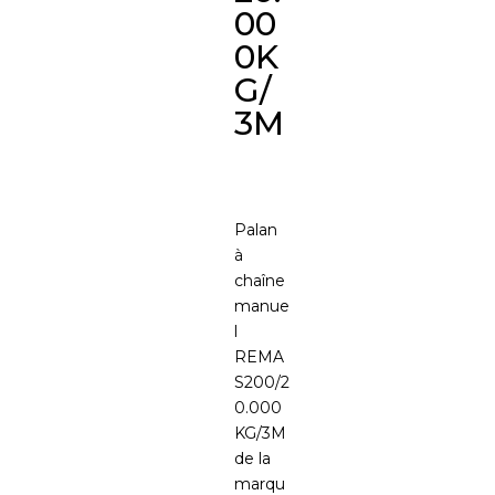
00
0K
G/
3M
Palan
à
chaîne
manue
l
REMA
S200/2
0.000
KG/3M
de la
marqu