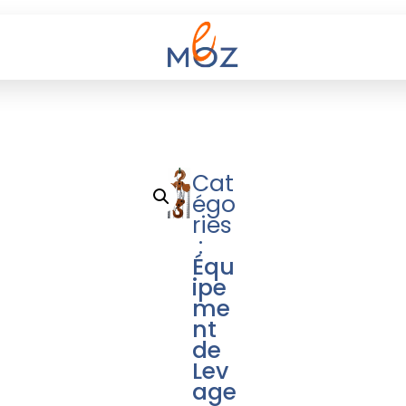
Cat
égo
ries
:
Équ
ipe
me
nt
de
Lev
age