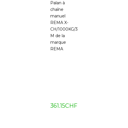
Palan à
chaîne
manuel
REMA X-
CH/1000KG/3
M de la
marque
REMA
361.15
CHF