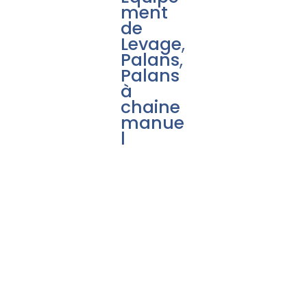
ment
de
Levage
,
Palans
,
Palans
à
chaine
manue
l