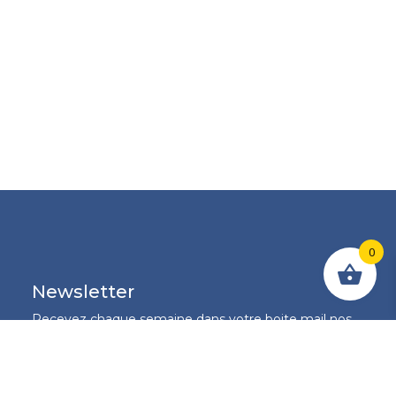
0
Newsletter
Recevez chaque semaine dans votre boite mail nos
conseils en choix d'équipement de levage et en
fourniture industrielle et soyez les premiers informés
sur nos promotions de la semaine.