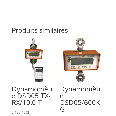
Produits similaires
Dynamomètr
Dynamomètr
e DSD05 TX-
e
RX/10.0 T
DSD05/600K
G
3'183.10
CHF