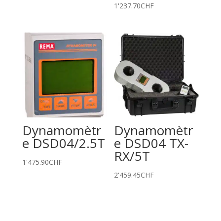
1'237.70
CHF
Dynamomètr
Dynamomètr
e DSD04/2.5T
e DSD04 TX-
RX/5T
1'475.90
CHF
2'459.45
CHF