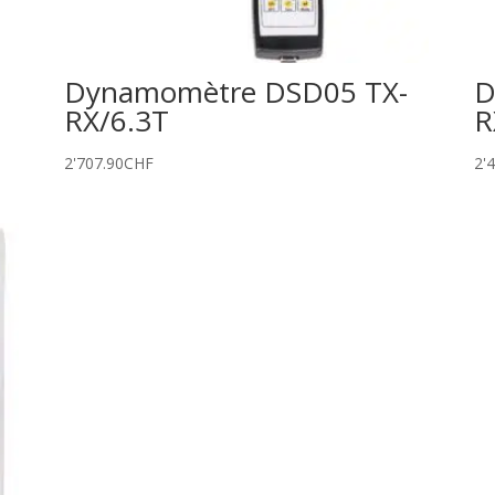
Dynamomètre DSD05 TX-
D
RX/6.3T
R
2'707.90
CHF
2'