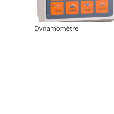
Dynamomètre
DSD04/20.0T
2'465.80
CHF