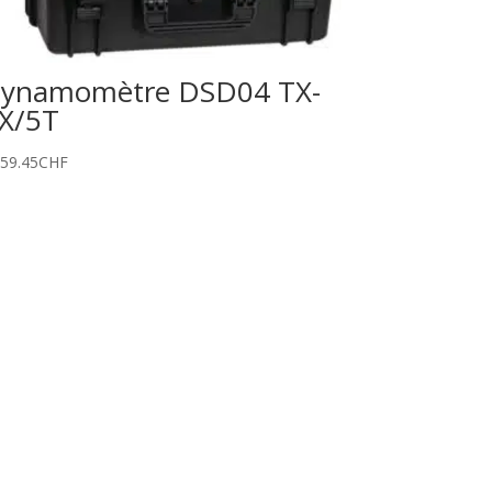
ynamomètre DSD04 TX-
X/5T
459.45
CHF