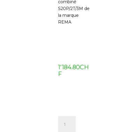
combiné
S20P/2T/3M de
la marque
REMA
1'184.80
CH
F
quantité
de