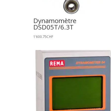
Dynamomètre
DSD05T/6.3T
1'600.75
CHF