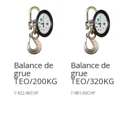
Balance de
Balance de
grue
grue
TEO/200KG
TEO/320KG
1'422.40
CHF
1'481.00
CHF