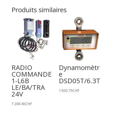
Produits similaires
RADIO
Dynamomètr
COMMANDE
e
1-L6B
DSD05T/6.3T
LE/BA/TRA
1'600.75
CHF
24V
1'208.40
CHF