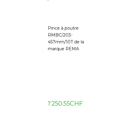
Pince à poutre
RMBC/203-
457mm/10T de la
marque REMA
1'250.55
CHF