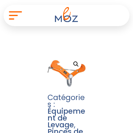
Catégorie
s :
Équipeme
nt de
Levage
,
Pinces de