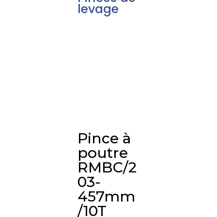
levage
Pince à
poutre
RMBC/2
03-
457mm
/10T