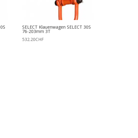
30S
SELECT Klauenwagen SELECT 30S
76-203mm 3T
532.20
CHF