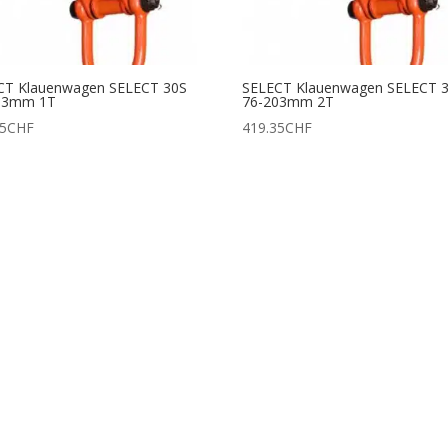
CT Klauenwagen SELECT 30S
SELECT Klauenwagen SELECT 
03mm 1T
76-203mm 2T
05
CHF
419.35
CHF