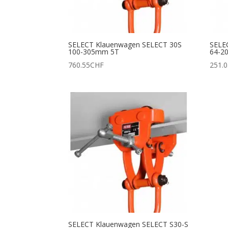
SELECT Klauenwagen SELECT 30S
SELE
100-305mm 5T
64-2
760.55
CHF
251.
SELECT Klauenwagen SELECT S30-S