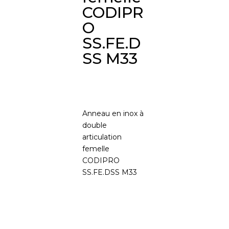
CODIPR
O
SS.FE.D
SS M33
Anneau en inox à
double
articulation
femelle
CODIPRO
SS.FE.DSS M33