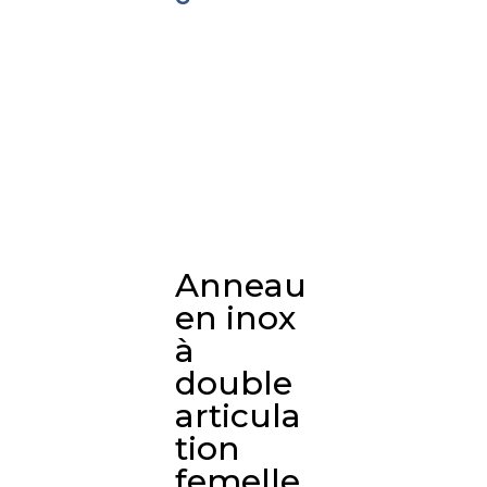
Anneau
en inox
à
double
articula
tion
femelle