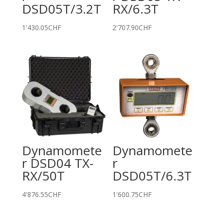
DSD05T/3.2T
RX/6.3T
1'430.05
CHF
2'707.90
CHF
Dynamomete
Dynamomete
r DSD04 TX-
r
RX/50T
DSD05T/6.3T
4'876.55
CHF
1'600.75
CHF