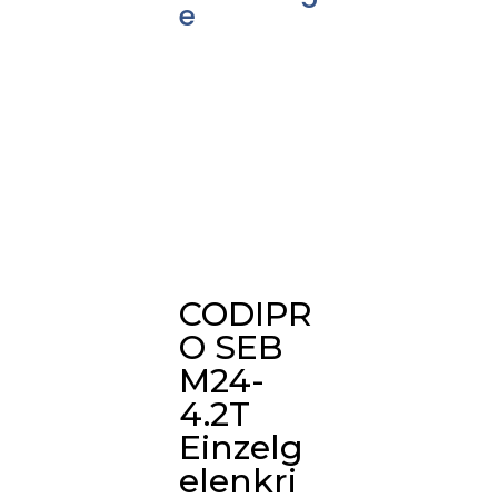
e
CODIPR
O SEB
M24-
4.2T
Einzelg
elenkri