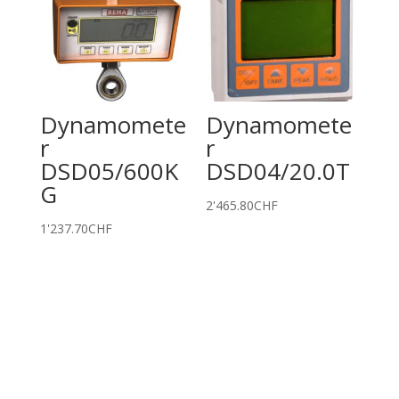
Dynamomete
Dynamomete
r
r
DSD05/600K
DSD04/20.0T
G
2'465.80
CHF
1'237.70
CHF