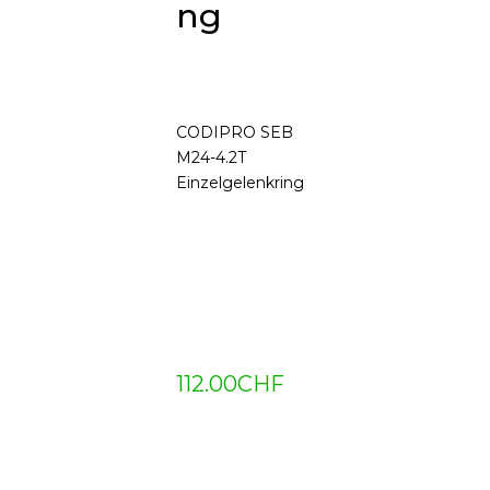
ng
CODIPRO SEB
M24-4.2T
Einzelgelenkring
112.00
CHF