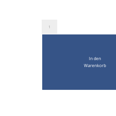
Anneau
simple
articulation
CODIPRO
SEB
M24-
4.2T
In den
Menge
Warenkorb