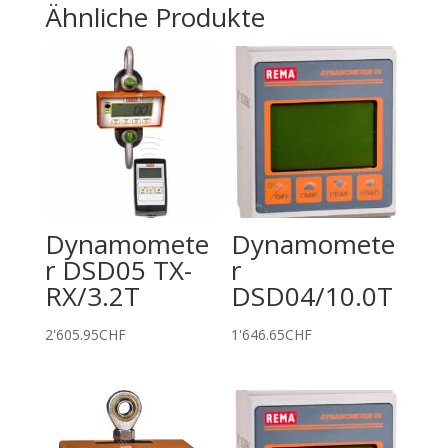
Ähnliche Produkte
Dynamomete
Dynamomete
r DSD05 TX-
r
RX/3.2T
DSD04/10.0T
2'605.95
CHF
1'646.65
CHF