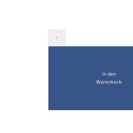
Anneau
simple
articulation
CODIPRO
SEB
M48
Menge
In den
Warenkorb