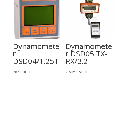
Dynamomete
Dynamomete
r
r DSD05 TX-
DSD04/1.25T
RX/3.2T
785.00
CHF
2'605.95
CHF