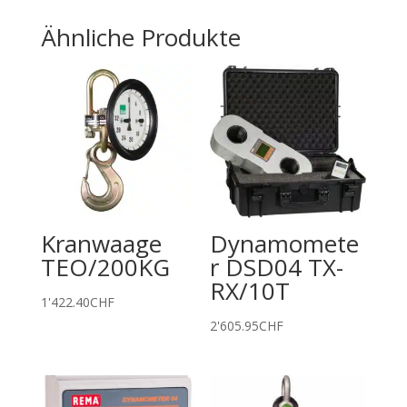
Ähnliche Produkte
Kranwaage
Dynamomete
TEO/200KG
r DSD04 TX-
RX/10T
1'422.40
CHF
2'605.95
CHF