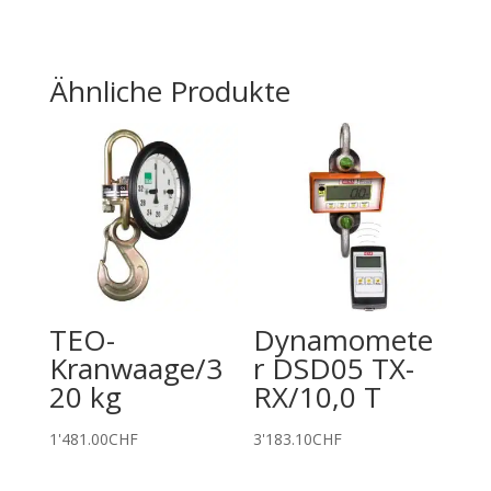
Ähnliche Produkte
TEO-
Dynamomete
Kranwaage/3
r DSD05 TX-
20 kg
RX/10,0 T
1'481.00
CHF
3'183.10
CHF