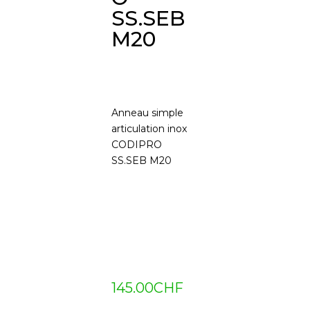
SS.SEB
M20
Anneau simple
articulation inox
CODIPRO
SS.SEB M20
145.00
CHF