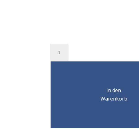
Anneau
simple
articulation
inox
CODIPRO
SS.SEB
M20
In den
Menge
Warenkorb