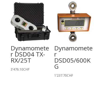
Dynamomete
Dynamomete
r DSD04 TX-
r
RX/25T
DSD05/600K
G
3'476.10
CHF
1'237.70
CHF