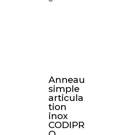
Anneau
simple
articula
tion
inox
CODIPR
O