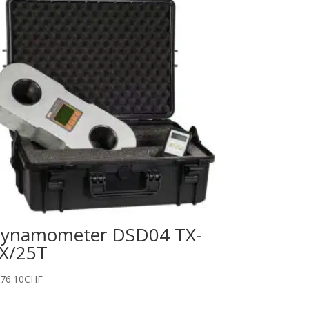
ynamometer DSD04 TX-
X/25T
476.10
CHF