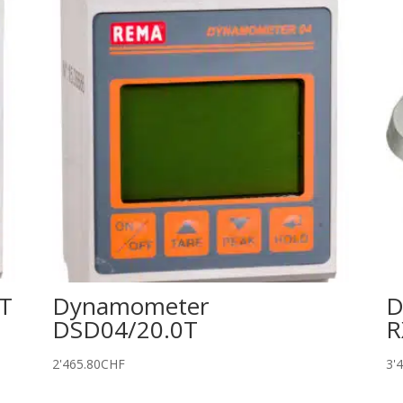
T
Dynamometer
D
DSD04/20.0T
R
2'465.80
CHF
3'