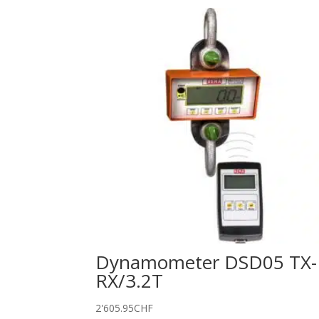
Dynamometer DSD05 TX-
RX/3.2T
2'605.95
CHF