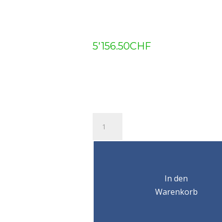
5'156.50
CHF
Chariot
électrique
EFS
4-
16m-
min
In den
140-
Warenkorb
310mm
12,5
T