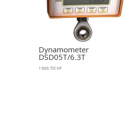
Dynamometer
DSD05T/6.3T
1'600.75
CHF