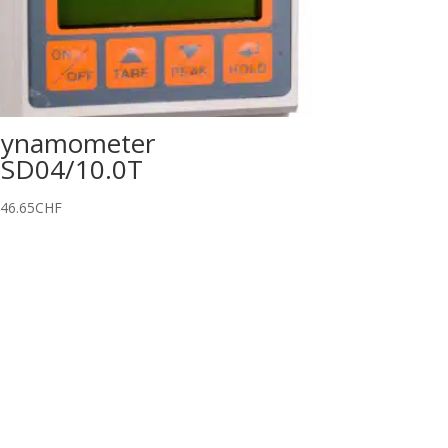
ynamometer
SD04/10.0T
646.65
CHF