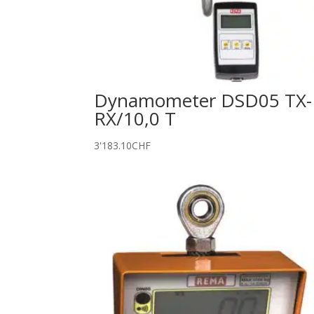
Dynamometer DSD05 TX-
RX/10,0 T
3'183.10
CHF