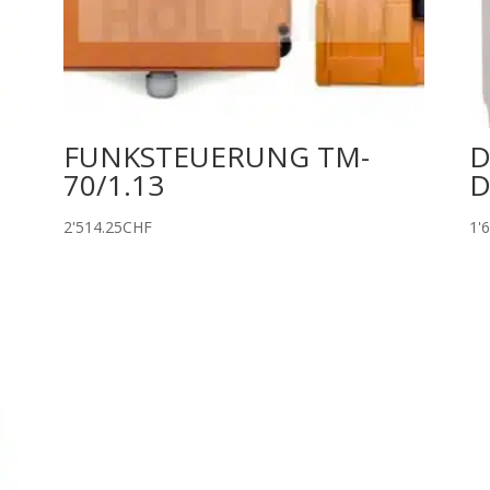
FUNKSTEUERUNG TM-
D
70/1.13
D
2'514.25
CHF
1'