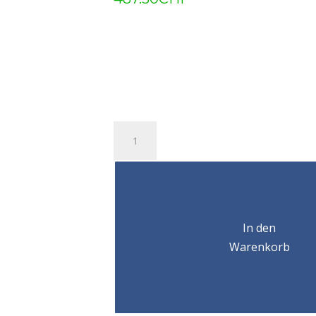
ELEPH.
PALAN
MANUEL
H100/500KG/3M
Menge
In den
Warenkorb