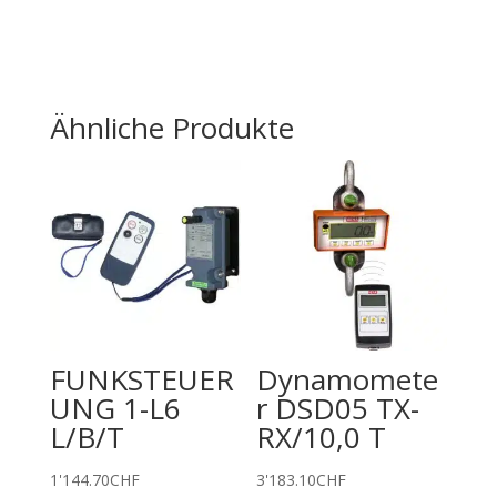
Ähnliche Produkte
FUNKSTEUER
Dynamomete
UNG 1-L6
r DSD05 TX-
L/B/T
RX/10,0 T
1'144.70
CHF
3'183.10
CHF