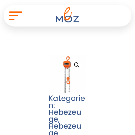
Kategorie
n:
Hebezeu
ge
,
Hebezeu
ge
,