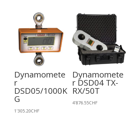
Dynamomete
Dynamomete
r
r DSD04 TX-
DSD05/1000K
RX/50T
G
4'876.55
CHF
1'305.20
CHF