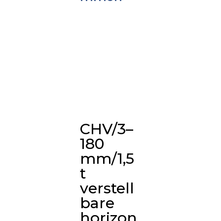
CHV/3–
180
mm/1,5
t
verstell
bare
horizon