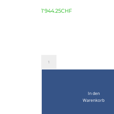
1'944.25
CHF
Pince
de
levage
horizontale
réglable
CHV/3-
180mm/1.5T
In den
Menge
Warenkorb