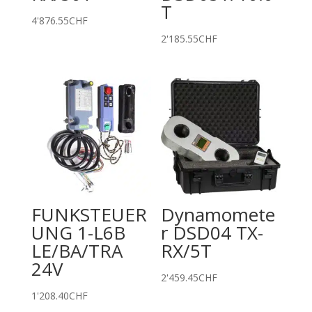
T
4'876.55
CHF
2'185.55
CHF
FUNKSTEUER
Dynamomete
UNG 1-L6B
r DSD04 TX-
LE/BA/TRA
RX/5T
24V
2'459.45
CHF
1'208.40
CHF