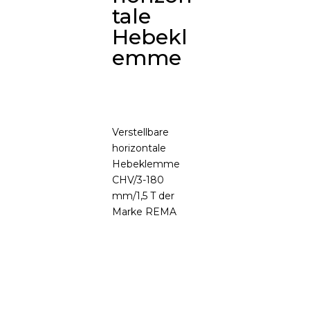
tale
Hebekl
emme
Verstellbare
horizontale
Hebeklemme
CHV/3-180
mm/1,5 T der
Marke REMA