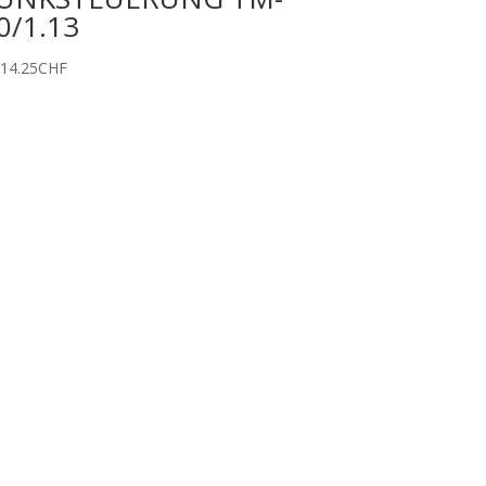
0/1.13
514.25
CHF