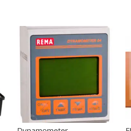
Dynamometer
F