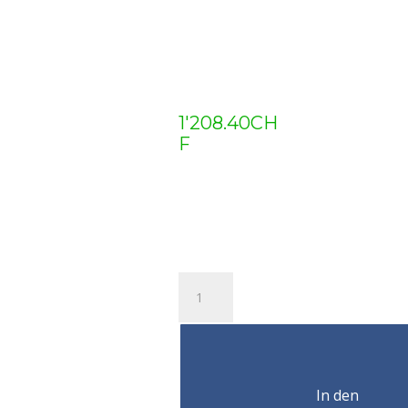
1'208.40
CH
F
RADIO
COMMANDE
1-
L6B
LE/BA/TRA
24V
In den
Menge