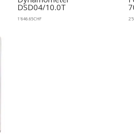
DSD04/10.0T
7
1'646.65
CHF
2'