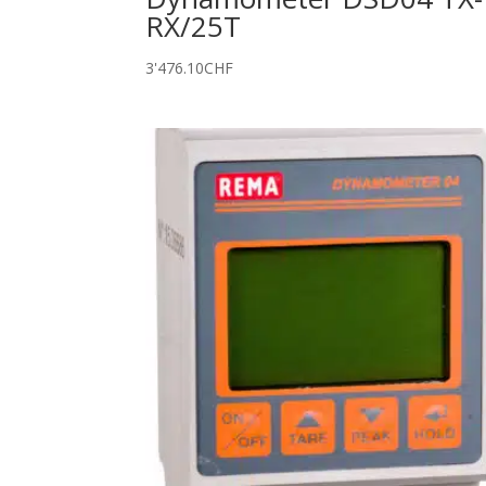
RX/25T
3'476.10
CHF